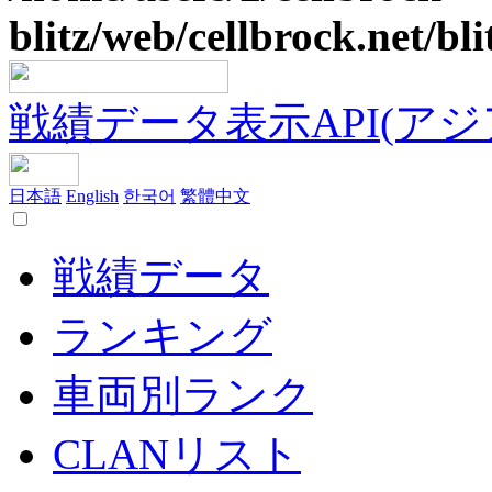
blitz/web/cellbrock.net/bli
戦績データ表示API(アジア鯖
日本語
English
한국어
繁體中文
戦績データ
ランキング
車両別ランク
CLANリスト