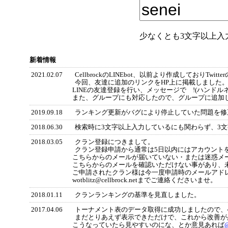
少なくとも3文字以上入
新着情報
2021.02.07
CellbrockのLINEbot、以前より作成しておりTw
今回、友達に追加のリンクをHP上に掲載しました
LINEの友達登録を行い、メッセージで !(ハンド
また、グループにも対応したので、グループに追加
2019.09.18
ランキング更新がバグにより停止していた問題を修
2018.06.30
検索時に3文字以上入力しているにも関わらず、3
2018.03.05
クラン登録につきまして。
クラン登録申請から通常は5日以内にはアカウント
こちらからのメールが届いていない・または迷惑メ
こちらからのメールを確認いただけない事があり、
ご申請されたクラン様は今一度申請時のメールアド
wotblitz@cellbrock.netまでご連絡くださいませ。
2018.01.11
クランランキングの基準を見直しました。
2017.04.06
トーナメント表のデータ取得に成功しましたので、
まだとりあえず表示できただけで、これから改善が
こうなっていたら見やすいのにな、とか意見あれば
@