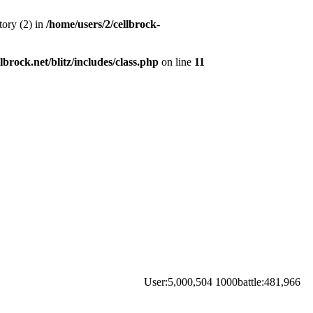
tory (2) in
/home/users/2/cellbrock-
lbrock.net/blitz/includes/class.php
on line
11
User:5,000,504 1000battle:481,966