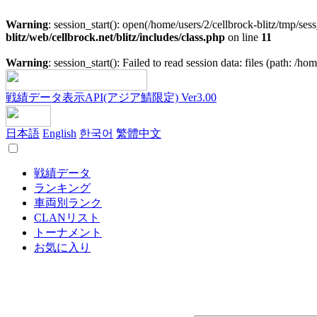
Warning
: session_start(): open(/home/users/2/cellbrock-blitz/tmp/s
blitz/web/cellbrock.net/blitz/includes/class.php
on line
11
Warning
: session_start(): Failed to read session data: files (path: /h
戦績データ表示API(アジア鯖限定) Ver3.00
日本語
English
한국어
繁體中文
戦績データ
ランキング
車両別ランク
CLANリスト
トーナメント
お気に入り