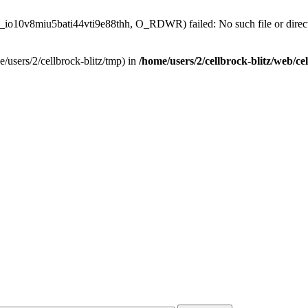
ess_io10v8miu5bati44vti9e88thh, O_RDWR) failed: No such file or direc
ome/users/2/cellbrock-blitz/tmp) in
/home/users/2/cellbrock-blitz/web/cel