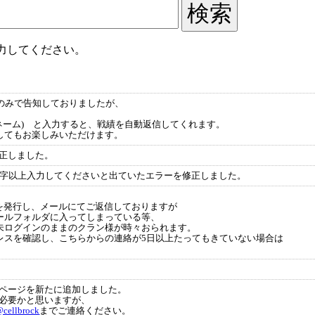
力してください。
itterのみで告知しておりましたが、
。
ルネーム) と入力すると、戦績を自動返信してくれます。
してもお楽しみいただけます。
正しました。
文字以上入力してくださいと出ていたエラーを修正しました。
を発行し、メールにてご返信しておりますが
ールフォルダに入ってしまっている等、
未ログインのままのクラン様が時々おられます。
レスを確認し、こちらからの連絡が5日以上たってもきていない場合は
ページを新たに追加しました。
必要かと思いますが、
cellbrock
までご連絡ください。