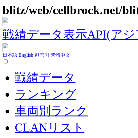
blitz/web/cellbrock.net/bli
戦績データ表示API(アジア鯖
日本語
English
한국어
繁體中文
戦績データ
ランキング
車両別ランク
CLANリスト