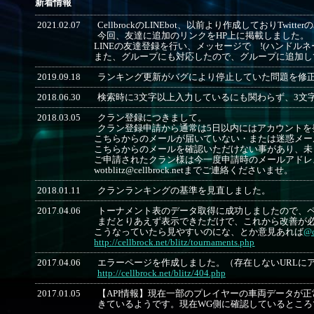
新着情報
2021.02.07
CellbrockのLINEbot、以前より作成しておりTwi
今回、友達に追加のリンクをHP上に掲載しました。
LINEの友達登録を行い、メッセージで !(ハンドル
また、グループにも対応したので、グループに追加し
2019.09.18
ランキング更新がバグにより停止していた問題を修
2018.06.30
検索時に3文字以上入力しているにも関わらず、3文
2018.03.05
クラン登録につきまして。
クラン登録申請から通常は5日以内にはアカウントを
こちらからのメールが届いていない・または迷惑メー
こちらからのメールを確認いただけない事があり、未
ご申請されたクラン様は今一度申請時のメールアドレ
wotblitz@cellbrock.netまでご連絡くださいませ。
2018.01.11
クランランキングの基準を見直しました。
2017.04.06
トーナメント表のデータ取得に成功しましたので、
まだとりあえず表示できただけで、これから改善が
こうなっていたら見やすいのにな、とか意見あれば
@c
http://cellbrock.net/blitz/tournaments.php
2017.04.06
エラーページを作成しました。（存在しないURLに
http://cellbrock.net/blitz/404.php
2017.01.05
【API情報】現在一部のプレイヤーの車両データが正常に
きているようです。現在WG側に確認しているとこ