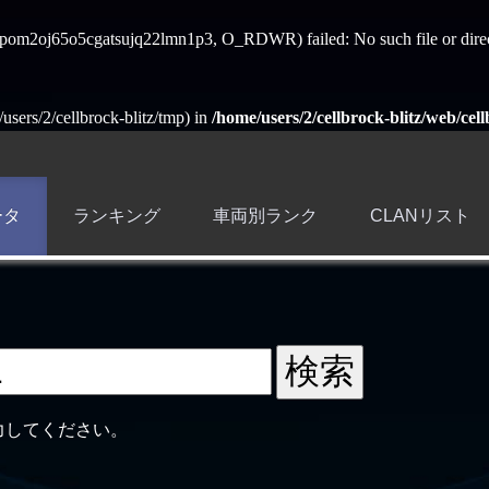
ess_pom2oj65o5cgatsujq22lmn1p3, O_RDWR) failed: No such file or dire
e/users/2/cellbrock-blitz/tmp) in
/home/users/2/cellbrock-blitz/web/cell
ータ
ランキング
車両別ランク
CLANリスト
力してください。