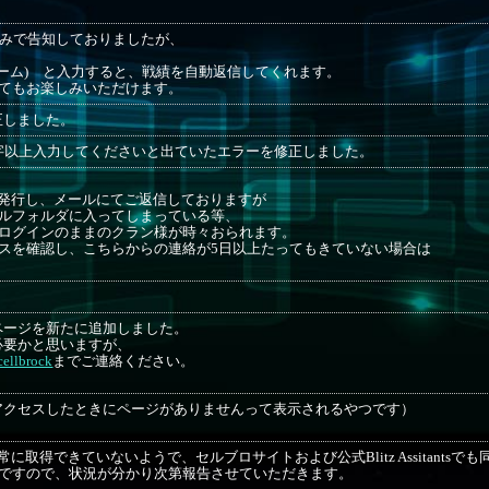
tterのみで告知しておりましたが、
ネーム) と入力すると、戦績を自動返信してくれます。
てもお楽しみいただけます。
正しました。
字以上入力してくださいと出ていたエラーを修正しました。
発行し、メールにてご返信しておりますが
ルフォルダに入ってしまっている等、
ログインのままのクラン様が時々おられます。
スを確認し、こちらからの連絡が5日以上たってもきていない場合は
ページを新たに追加しました。
必要かと思いますが、
ellbrock
までご連絡ください。
アクセスしたときにページがありませんって表示されるやつです）
取得できていないようで、セルブロサイトおよび公式Blitz Assitantsで
ろですので、状況が分かり次第報告させていただきます。