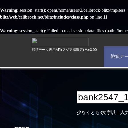
Warning
: session_start(): open(/home/users/2/cellbrock-blitz/tmp/s
blitz/web/cellbrock.net/blitz/includes/class.php
on line
11
Warning
: session_start(): Failed to read session data: files (path: /hom
戦績データ表示API(アジア鯖限定) Ver3.00
戦績デ
少なくとも3文字以上入