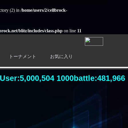
ctory (2) in
/home/users/2/cellbrock-
brock.net/blitz/includes/class.php
on line
11
トーナメント
お気に入り
User:5,000,504 1000battle:481,966