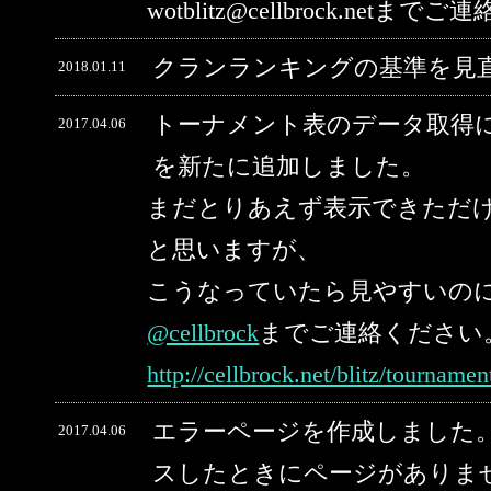
wotblitz@cellbrock.net
クランランキングの基準を見
2018.01.11
トーナメント表のデータ取得
2017.04.06
を新たに追加しました。
まだとりあえず表示できただ
と思いますが、
こうなっていたら見やすいの
@cellbrock
までご連絡ください
http://cellbrock.net/blitz/tourname
エラーページを作成しました。
2017.04.06
スしたときにページがありま