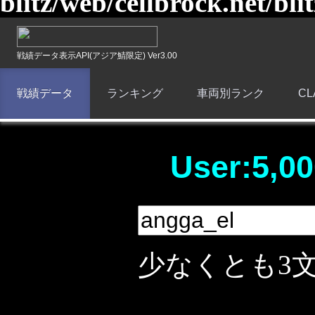
blitz/web/cellbrock.net/bli
戦績データ表示API(アジア鯖限定) Ver3.00
戦績データ
ランキング
車両別ランク
C
User:5,00
少なくとも3