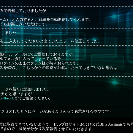
tterのみで告知しておりましたが、
ネーム) と入力すると、戦績を自動返信してくれます。
てもお楽しみいただけます。
正しました。
字以上入力してくださいと出ていたエラーを修正しました。
発行し、メールにてご返信しておりますが
ルフォルダに入ってしまっている等、
ログインのままのクラン様が時々おられます。
スを確認し、こちらからの連絡が5日以上たってもきていない場合は
ページを新たに追加しました。
必要かと思いますが、
ellbrock
までご連絡ください。
アクセスしたときにページがありませんって表示されるやつです）
取得できていないようで、セルブロサイトおよび公式Blitz Assitantsで
ろですので、状況が分かり次第報告させていただきます。