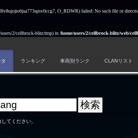
ss_9lv8ujojto6jsa773spsv0ccg7, O_RDWR) failed: No such file or directo
e/users/2/cellbrock-blitz/tmp) in
/home/users/2/cellbrock-blitz/web/cell
ータ
ランキング
車両別ランク
CLANリスト
力してください。