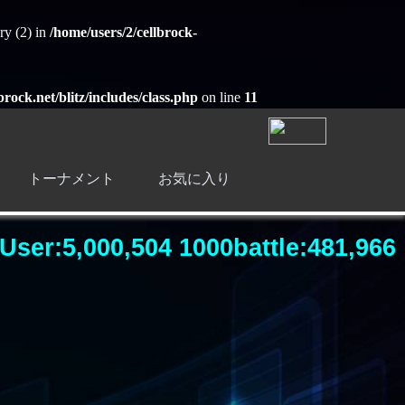
ry (2) in
/home/users/2/cellbrock-
brock.net/blitz/includes/class.php
on line
11
トーナメント
お気に入り
User:5,000,504 1000battle:481,966