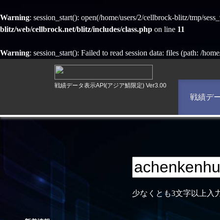
Warning
: session_start(): open(/home/users/2/cellbrock-blitz/tmp/se
blitz/web/cellbrock.net/blitz/includes/class.php
on line
11
Warning
: session_start(): Failed to read session data: files (path: /hom
戦績データ表示API(アジア鯖限定) Ver3.00
戦績デ
少なくとも3文字以上入