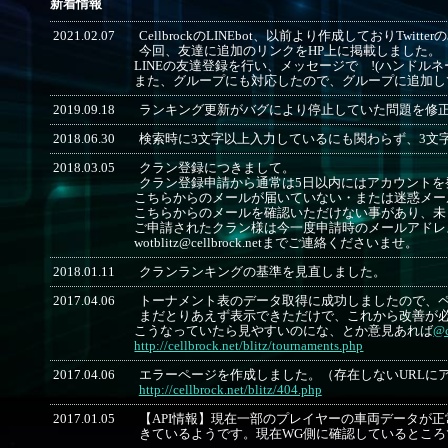
新着情報
2021.02.07
CellbrockのLINEbot、以前より作成しておりTwi
今回、友達に追加のリンクをHP上に掲載しました。
LINEの友達登録を行い、メッセージで !(ハンドル
また、グループにも対応したので、グループに追加し
2019.09.18
ランキング更新がバグにより停止していた問題を修
2018.06.30
検索時に3文字以上入力しているにも関わらず、3文
2018.03.05
クラン登録につきまして。
クラン登録申請から通常は5日以内にはアカウントを
こちらからのメールが届いていない・または迷惑メー
こちらからのメールを確認いただけない事があり、未
ご申請されたクラン様は今一度申請時のメールアドレ
wotblitz@cellbrock.netまでご連絡くださいませ。
2018.01.11
クランランキングの基準を見直しました。
2017.04.06
トーナメント表のデータ取得に成功しましたので、
まだとりあえず表示できただけで、これから改善が
こうなっていたら見やすいのにな、とか意見あれば
@c
http://cellbrock.net/blitz/tournaments.php
2017.04.06
エラーページを作成しました。（存在しないURLに
http://cellbrock.net/blitz/404.php
2017.01.05
【API情報】現在一部のプレイヤーの車両データが正常に
きているようです。現在WG側に確認しているとこ