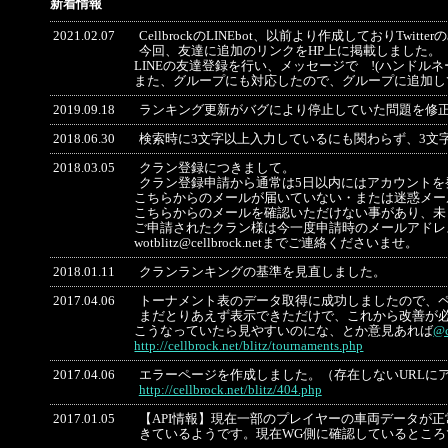
新着情報
2021.02.07
CellbrockのLINEbot、以前より作成しておりTwi
今回、友達に追加のリンクをHP上に掲載しました。
LINEの友達登録を行い、メッセージで !(ハンドル
また、グループにも対応したので、グループに追加し
2019.09.18
ランキング更新がバグにより停止していた問題を修
2018.06.30
検索時に3文字以上入力しているにも関わらず、3文
2018.03.05
クラン登録につきまして。
クラン登録申請から通常は5日以内にはアカウントを
こちらからのメールが届いていない・または迷惑メー
こちらからのメールを確認いただけない事があり、未
ご申請されたクラン様は今一度申請時のメールアドレ
wotblitz@cellbrock.netまでご連絡くださいませ。
2018.01.11
クランランキングの基準を見直しました。
2017.04.06
トーナメント表のデータ取得に成功しましたので、
まだとりあえず表示できただけで、これから改善が
こうなっていたら見やすいのにな、とか意見あれば
@c
http://cellbrock.net/blitz/tournaments.php
2017.04.06
エラーページを作成しました。（存在しないURLに
http://cellbrock.net/blitz/404.php
2017.01.05
【API情報】現在一部のプレイヤーの車両データが正常に
きているようです。現在WG側に確認しているとこ