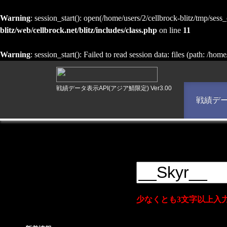
Warning
: session_start(): open(/home/users/2/cellbrock-blitz/tmp/se
blitz/web/cellbrock.net/blitz/includes/class.php
on line
11
Warning
: session_start(): Failed to read session data: files (path: /hom
戦績データ表示API(アジア鯖限定) Ver3.00
戦績デ
少なくとも3文字以上入