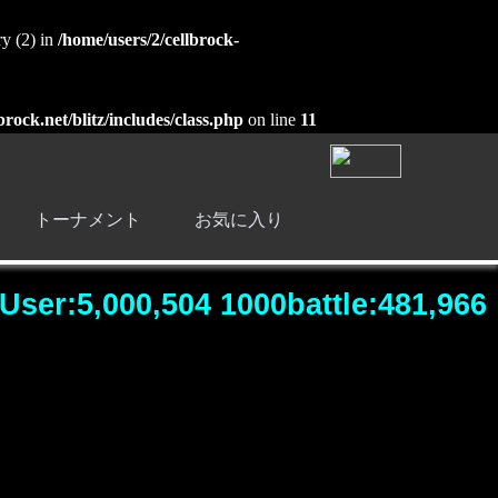
ry (2) in
/home/users/2/cellbrock-
brock.net/blitz/includes/class.php
on line
11
トーナメント
お気に入り
User:5,000,504 1000battle:481,966