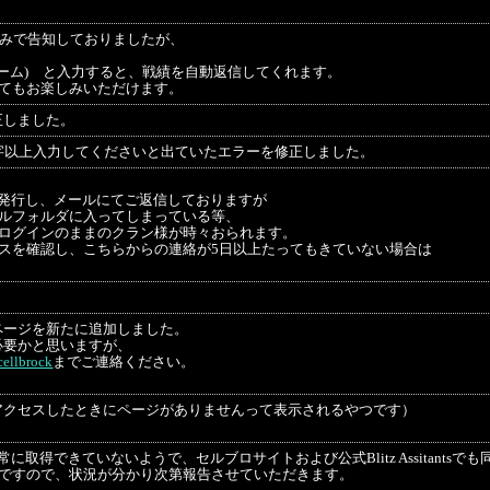
tterのみで告知しておりましたが、
ネーム) と入力すると、戦績を自動返信してくれます。
てもお楽しみいただけます。
正しました。
字以上入力してくださいと出ていたエラーを修正しました。
発行し、メールにてご返信しておりますが
ルフォルダに入ってしまっている等、
ログインのままのクラン様が時々おられます。
スを確認し、こちらからの連絡が5日以上たってもきていない場合は
ページを新たに追加しました。
必要かと思いますが、
ellbrock
までご連絡ください。
アクセスしたときにページがありませんって表示されるやつです）
取得できていないようで、セルブロサイトおよび公式Blitz Assitantsで
ろですので、状況が分かり次第報告させていただきます。