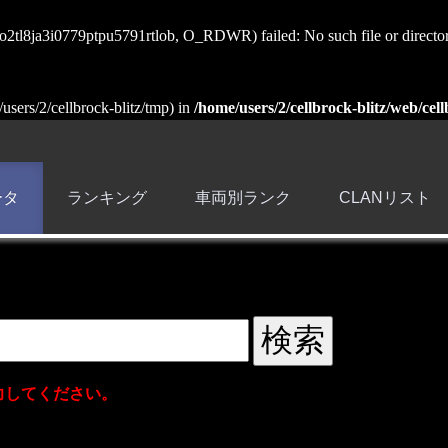
ss_o2tl8ja3i0779ptpu5791rtlob, O_RDWR) failed: No such file or directo
e/users/2/cellbrock-blitz/tmp) in
/home/users/2/cellbrock-blitz/web/cell
ータ
ランキング
車両別ランク
CLANリスト
力してください。