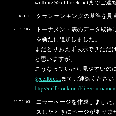
wotblitz@cellbrock.net
クランランキングの基準を見
2018.01.11
トーナメント表のデータ取得
2017.04.06
を新たに追加しました。
まだとりあえず表示できただ
と思いますが、
こうなっていたら見やすいの
@cellbrock
までご連絡ください
http://cellbrock.net/blitz/tourname
エラーページを作成しました。
2017.04.06
スしたときにページがありま