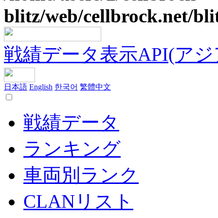
blitz/web/cellbrock.net/bli
戦績データ表示API(アジア鯖
日本語
English
한국어
繁體中文
戦績データ
ランキング
車両別ランク
CLANリスト