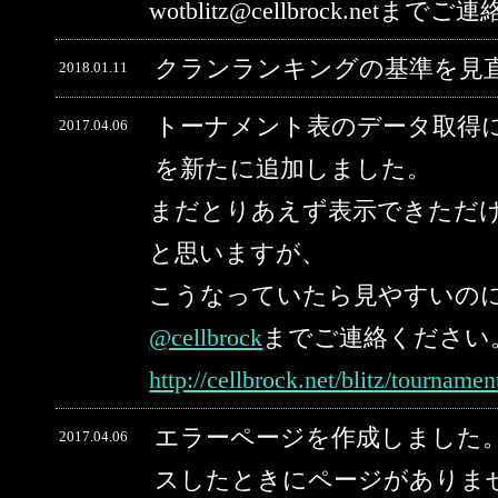
wotblitz@cellbrock.net
クランランキングの基準を見
2018.01.11
トーナメント表のデータ取得
2017.04.06
を新たに追加しました。
まだとりあえず表示できただ
と思いますが、
こうなっていたら見やすいの
@cellbrock
までご連絡ください
http://cellbrock.net/blitz/tourname
エラーページを作成しました。
2017.04.06
スしたときにページがありま