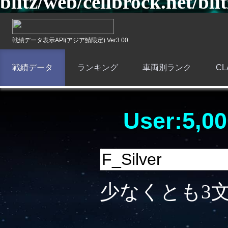
blitz/web/cellbrock.net/bli
戦績データ表示API(アジア鯖限定) Ver3.00
戦績データ
ランキング
車両別ランク
C
User:5,00
少なくとも3