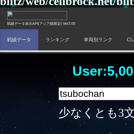
blitz/web/cellbrock.net/bli
戦績データ表示API(アジア鯖限定) Ver3.00
戦績データ
ランキング
車両別ランク
C
User:5,00
少なくとも3