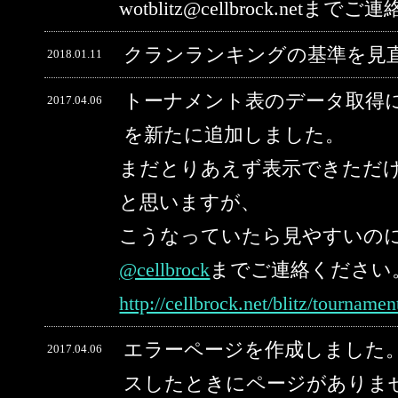
wotblitz@cellbrock.net
クランランキングの基準を見
2018.01.11
トーナメント表のデータ取得
2017.04.06
を新たに追加しました。
まだとりあえず表示できただ
と思いますが、
こうなっていたら見やすいの
@cellbrock
までご連絡ください
http://cellbrock.net/blitz/tourname
エラーページを作成しました。
2017.04.06
スしたときにページがありま