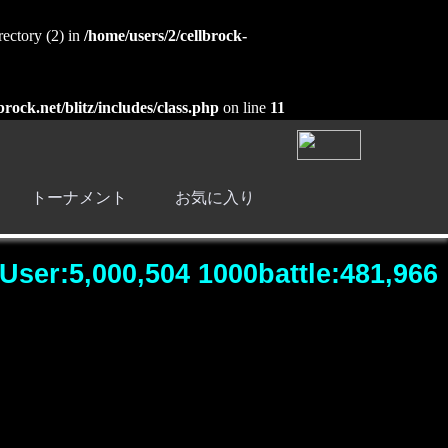
ectory (2) in
/home/users/2/cellbrock-
brock.net/blitz/includes/class.php
on line
11
トーナメント
お気に入り
User:5,000,504 1000battle:481,966