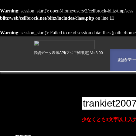
Warning
: session_start(): open(/home/users/2/cellbrock-blitz/tmp/
blitz/web/cellbrock.net/blitz/includes/class.php
on line
11
Warning
: session_start(): Failed to read session data: files (path: /hom
戦績データ表示API(アジア鯖限定) Ver3.00
戦績デ
少なくとも3文字以上入