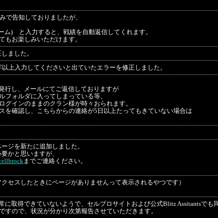
tterのみで告知しておりましたが、
ネーム) と入力すると、戦績を自動返信してくれます。
てもお楽しみいただけます。
正しました。
字以上入力してくださいと出ていたエラーを修正しました。
発行し、メールにてご返信しておりますが
ルフォルダに入ってしまっている等、
ログインのままのクラン様が時々おられます。
スを確認し、こちらからの連絡が5日以上たってもきていない場合は
ページを新たに追加しました。
必要かと思いますが、
ellbrock
までご連絡ください。
アクセスしたときにページがありませんって表示されるやつです）
取得できていないようで、セルブロサイトおよび公式Blitz Assitantsで
ろですので、状況が分かり次第報告させていただきます。