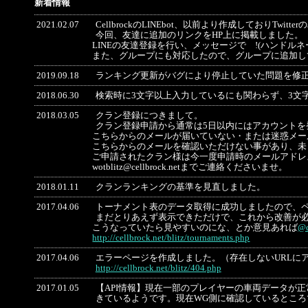
新着情報
2021.02.07
CellbrockのLINEbot、以前より作成しておりTwi
今回、友達に追加のリンクをHP上に掲載しました。
LINEの友達登録を行い、メッセージで !(ハンドル
また、グループにも対応したので、グループに追加し
2019.09.18
ランキング更新がバグにより停止していた問題を修
2018.06.30
検索時に3文字以上入力しているにも関わらず、3文
2018.03.05
クラン登録につきまして。
クラン登録申請から通常は5日以内にはアカウントを
こちらからのメールが届いていない・または迷惑メー
こちらからのメールを確認いただけない事があり、未
ご申請されたクラン様は今一度申請時のメールアドレ
wotblitz@cellbrock.netまでご連絡くださいませ。
2018.01.11
クランランキングの基準を見直しました。
2017.04.06
トーナメント表のデータ取得に成功しましたので、
まだとりあえず表示できただけで、これから改善が
こうなっていたら見やすいのにな、とか意見あれば
@c
http://cellbrock.net/blitz/tournaments.php
2017.04.06
エラーページを作成しました。（存在しないURLに
http://cellbrock.net/blitz/404.php
2017.01.05
【API情報】現在一部のプレイヤーの車両データが正常に
きているようです。現在WG側に確認しているとこ