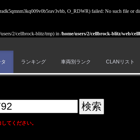
sess_radk5qmnm3kq009v0b5rav3vhb, O_RDWR) failed: No such file or dir
e/users/2/cellbrock-blitz/tmp) in
/home/users/2/cellbrock-blitz/web/cell
ータ
ランキング
車両別ランク
CLANリスト
力してください。