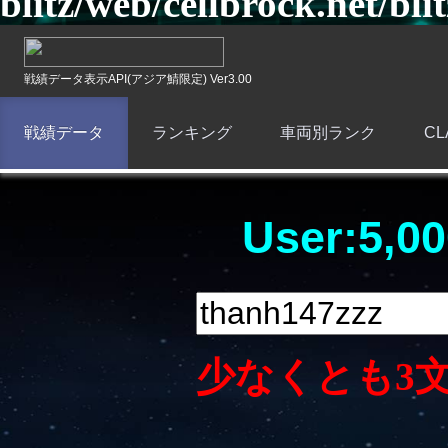
blitz/web/cellbrock.net/bli
戦績データ表示API(アジア鯖限定) Ver3.00
戦績データ
ランキング
車両別ランク
C
User:5,00
少なくとも3