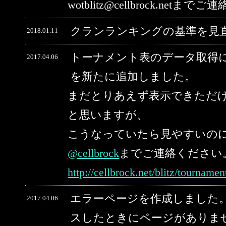
wotblitz@cellbrock.net
クランランキングの基準を見
2018.01.11
トーナメント表のデータ取得
2017.04.06
を新たに追加しました。
まだとりあえず表示できただ
と思いますが、
こうなっていたら見やすいの
@cellbrock
までご連絡ください
http://cellbrock.net/blitz/tourname
エラーページを作成しました。
2017.04.06
スしたときにページがありま