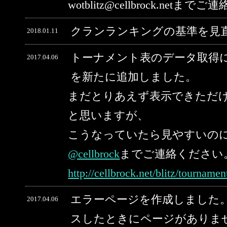
wotblitz@cellbrock.net
クランランキングの基準を見
2018.01.11
トーナメント表のデータ取得
2017.04.06
を新たに追加しました。
まだとりあえず表示できただ
と思いますが、
こうなっていたら見やすいの
@cellbrock
までご連絡ください
http://cellbrock.net/blitz/tourname
エラーページを作成しました。
2017.04.06
スしたときにページがありま