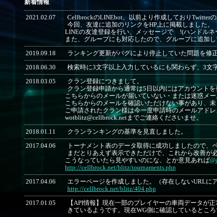
新着情報
2021.02.07
CellbrockのLINEbot、以前より作成しておりTwi
今回、友達に追加のリンクをHP上に掲載しました。
LINEの友達登録を行い、メッセージで !(ハンドル
また、グループにも対応したので、グループに追加し
2019.09.18
ランキング更新がバグにより停止していた問題を修
2018.06.30
検索時に3文字以上入力しているにも関わらず、3文
2018.03.05
クラン登録につきまして。
クラン登録申請から通常は5日以内にはアカウントを
こちらからのメールが届いていない・または迷惑メー
こちらからのメールを確認いただけない事があり、未
ご申請されたクラン様は今一度申請時のメールアドレ
wotblitz@cellbrock.netまでご連絡くださいませ。
2018.01.11
クランランキングの基準を見直しました。
2017.04.06
トーナメント表のデータ取得に成功しましたので、
まだとりあえず表示できただけで、これから改善が
こうなっていたら見やすいのにな、とか意見あれば
@c
http://cellbrock.net/blitz/tournaments.php
2017.04.06
エラーページを作成しました。（存在しないURLに
http://cellbrock.net/blitz/404.php
2017.01.05
【API情報】現在一部のプレイヤーの車両データが正常に
きているようです。現在WG側に確認しているとこ