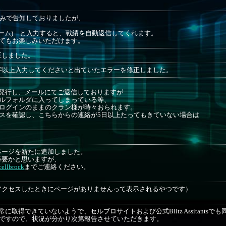
tterのみで告知しておりましたが、
ネーム) と入力すると、戦績を自動返信してくれます。
てもお楽しみいただけます。
正しました。
字以上入力してくださいと出ていたエラーを修正しました。
発行し、メールにてご返信しておりますが
ルフォルダに入ってしまっている等、
ログインのままのクラン様が時々おられます。
スを確認し、こちらからの連絡が5日以上たってもきていない場合は
ページを新たに追加しました。
必要かと思いますが、
ellbrock
までご連絡ください。
アクセスしたときにページがありませんって表示されるやつです）
取得できていないようで、セルブロサイトおよび公式Blitz Assitantsで
ろですので、状況が分かり次第報告させていただきます。