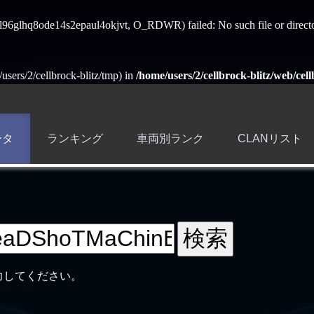
ss_l96glhq8ode14s2epaul4okjvt, O_RDWR) failed: No such file or direct
e/users/2/cellbrock-blitz/tmp) in
/home/users/2/cellbrock-blitz/web/cell
ータ
ランキング
車両別ランク
CLANリスト
力してください。