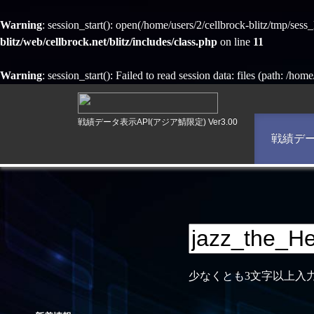
Warning
: session_start(): open(/home/users/2/cellbrock-blitz/tmp/se
blitz/web/cellbrock.net/blitz/includes/class.php
on line
11
Warning
: session_start(): Failed to read session data: files (path: /hom
戦績データ表示API(アジア鯖限定) Ver3.00
戦績デ
少なくとも3文字以上入