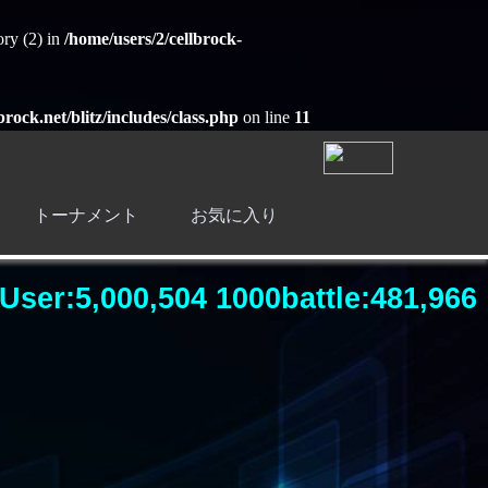
ory (2) in
/home/users/2/cellbrock-
brock.net/blitz/includes/class.php
on line
11
トーナメント
お気に入り
User:5,000,504 1000battle:481,966