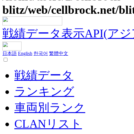
blitz/web/cellbrock.net/bli
戦績データ表示API(アジア鯖
日本語
English
한국어
繁體中文
戦績データ
ランキング
車両別ランク
CLANリスト