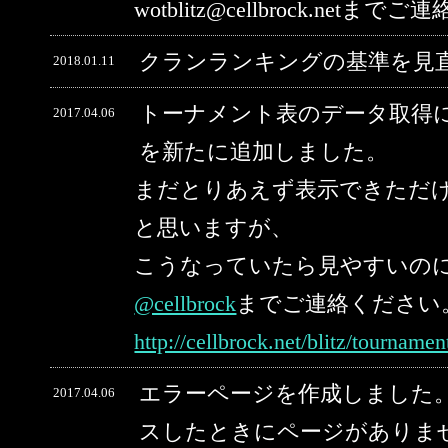
wotblitz@cellbrock.net
クランランキングの基準を見
2018.01.11
トーナメント表のデータ取得
2017.04.06
を新たに追加しました。
まだとりあえず表示できただ
と思いますが、
こうなっていたら見やすいの
@cellbrock
までご連絡ください
http://cellbrock.net/blitz/tourname
エラーページを作成しました。
2017.04.06
スしたときにページがありま