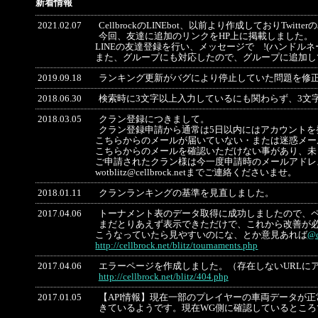
新着情報
2021.02.07
CellbrockのLINEbot、以前より作成しておりTwi
今回、友達に追加のリンクをHP上に掲載しました。
LINEの友達登録を行い、メッセージで !(ハンドル
また、グループにも対応したので、グループに追加し
2019.09.18
ランキング更新がバグにより停止していた問題を修
2018.06.30
検索時に3文字以上入力しているにも関わらず、3文
2018.03.05
クラン登録につきまして。
クラン登録申請から通常は5日以内にはアカウントを
こちらからのメールが届いていない・または迷惑メー
こちらからのメールを確認いただけない事があり、未
ご申請されたクラン様は今一度申請時のメールアドレ
wotblitz@cellbrock.netまでご連絡くださいませ。
2018.01.11
クランランキングの基準を見直しました。
2017.04.06
トーナメント表のデータ取得に成功しましたので、
まだとりあえず表示できただけで、これから改善が
こうなっていたら見やすいのにな、とか意見あれば
@c
http://cellbrock.net/blitz/tournaments.php
2017.04.06
エラーページを作成しました。（存在しないURLに
http://cellbrock.net/blitz/404.php
2017.01.05
【API情報】現在一部のプレイヤーの車両データが正常に
きているようです。現在WG側に確認しているとこ