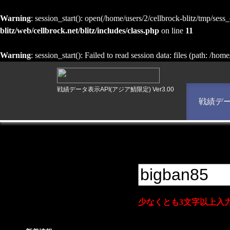
Warning
: session_start(): open(/home/users/2/cellbrock-blitz/tmp/
blitz/web/cellbrock.net/blitz/includes/class.php
on line
11
Warning
: session_start(): Failed to read session data: files (path: /hom
戦績データ表示API(アジア鯖限定) Ver3.00
戦績デ
少なくとも3文字以上入