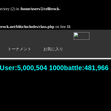
ectory (2) in
/home/users/2/cellbrock-
brock.net/blitz/includes/class.php
on line
11
トーナメント
お気に入り
User:5,000,504 1000battle:481,966