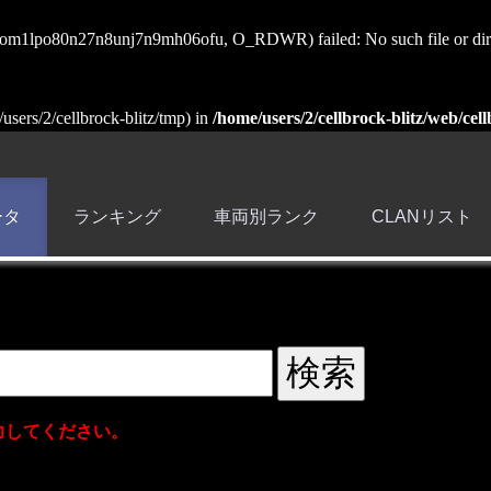
sess_om1lpo80n27n8unj7n9mh06ofu, O_RDWR) failed: No such file or dir
e/users/2/cellbrock-blitz/tmp) in
/home/users/2/cellbrock-blitz/web/cell
ータ
ランキング
車両別ランク
CLANリスト
力してください。