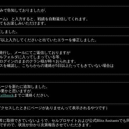
tterのみで告知しておりましたが、
ネーム) と入力すると、戦績を自動返信してくれます。
てもお楽しみいただけます。
正しました。
字以上入力してくださいと出ていたエラーを修正しました。
発行し、メールにてご返信しておりますが
ルフォルダに入ってしまっている等、
ログインのままのクラン様が時々おられます。
スを確認し、こちらからの連絡が5日以上たってもきていない場合は
ページを新たに追加しました。
必要かと思いますが、
ellbrock
までご連絡ください。
アクセスしたときにページがありませんって表示されるやつです）
取得できていないようで、セルブロサイトおよび公式Blitz Assitantsで
ろですので、状況が分かり次第報告させていただきます。