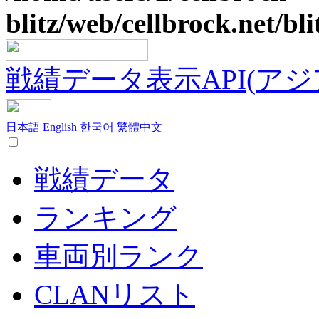
blitz/web/cellbrock.net/bli
戦績データ表示API(アジア鯖
日本語
English
한국어
繁體中文
戦績データ
ランキング
車両別ランク
CLANリスト