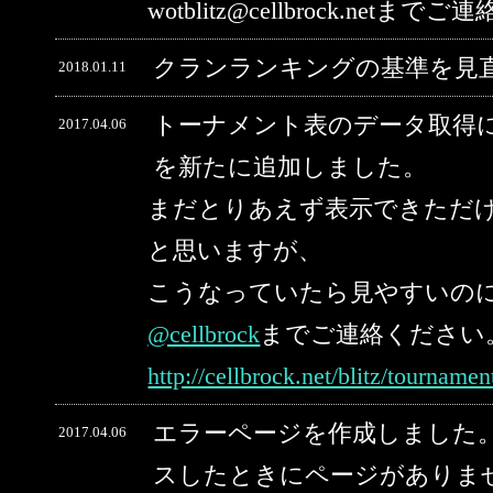
wotblitz@cellbrock.net
クランランキングの基準を見
2018.01.11
トーナメント表のデータ取得
2017.04.06
を新たに追加しました。
まだとりあえず表示できただ
と思いますが、
こうなっていたら見やすいの
@cellbrock
までご連絡ください
http://cellbrock.net/blitz/tourname
エラーページを作成しました。
2017.04.06
スしたときにページがありま