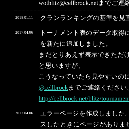
wotblitz@cellbrock.net
クランランキングの基準を見
2018.01.11
トーナメント表のデータ取得
2017.04.06
を新たに追加しました。
まだとりあえず表示できただ
と思いますが、
こうなっていたら見やすいの
@cellbrock
までご連絡ください
http://cellbrock.net/blitz/tourname
エラーページを作成しました。
2017.04.06
スしたときにページがありま