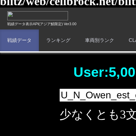
blitz/web/cellbrock.net/bli
戦績データ表示API(アジア鯖限定) Ver3.00
戦績データ
ランキング
車両別ランク
C
User:5,00
少なくとも3