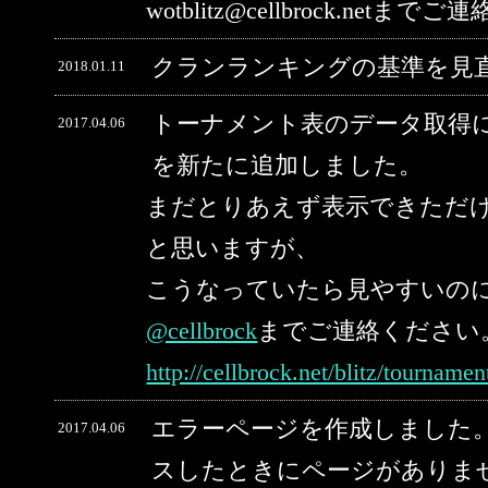
wotblitz@cellbrock.net
クランランキングの基準を見
2018.01.11
トーナメント表のデータ取得
2017.04.06
を新たに追加しました。
まだとりあえず表示できただ
と思いますが、
こうなっていたら見やすいの
@cellbrock
までご連絡ください
http://cellbrock.net/blitz/tourname
エラーページを作成しました。
2017.04.06
スしたときにページがありま