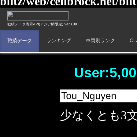
blitz/web/cellbrock.net/bli
戦績データ表示API(アジア鯖限定) Ver3.00
戦績データ
ランキング
車両別ランク
C
User:5,00
少なくとも3