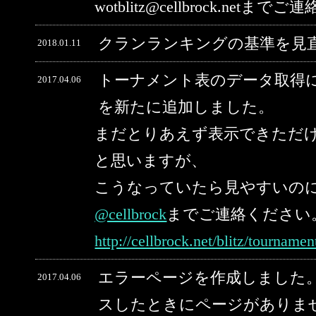
wotblitz@cellbrock.net
クランランキングの基準を見
2018.01.11
トーナメント表のデータ取得
2017.04.06
を新たに追加しました。
まだとりあえず表示できただ
と思いますが、
こうなっていたら見やすいの
@cellbrock
までご連絡ください
http://cellbrock.net/blitz/tourname
エラーページを作成しました。
2017.04.06
スしたときにページがありま