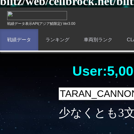
blitz/web/cellbrock.net/bli
戦績データ表示API(アジア鯖限定) Ver3.00
戦績データ
ランキング
車両別ランク
C
User:5,00
少なくとも3