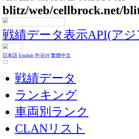
blitz/web/cellbrock.net/bli
戦績データ表示API(アジア鯖
日本語
English
한국어
繁體中文
戦績データ
ランキング
車両別ランク
CLANリスト