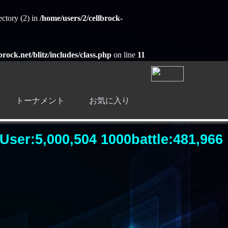
ctory (2) in
/home/users/2/cellbrock-
brock.net/blitz/includes/class.php
on line
11
トーナメント
お気に入り
User:5,000,504 1000battle:481,966