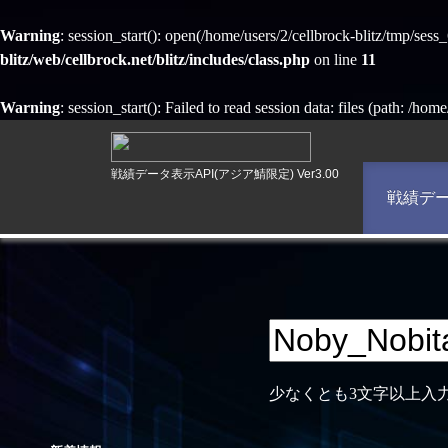
Warning
: session_start(): open(/home/users/2/cellbrock-blitz/tmp/s
blitz/web/cellbrock.net/blitz/includes/class.php
on line
11
Warning
: session_start(): Failed to read session data: files (path: /hom
戦績データ表示API(アジア鯖限定) Ver3.00
戦績デ
少なくとも3文字以上入