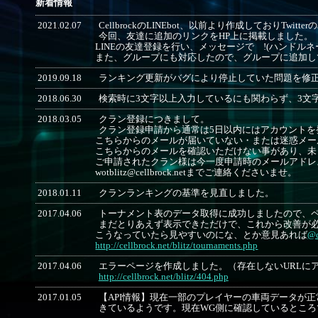
新着情報
2021.02.07
CellbrockのLINEbot、以前より作成しておりTwi
今回、友達に追加のリンクをHP上に掲載しました。
LINEの友達登録を行い、メッセージで !(ハンドル
また、グループにも対応したので、グループに追加し
2019.09.18
ランキング更新がバグにより停止していた問題を修
2018.06.30
検索時に3文字以上入力しているにも関わらず、3文
2018.03.05
クラン登録につきまして。
クラン登録申請から通常は5日以内にはアカウントを
こちらからのメールが届いていない・または迷惑メー
こちらからのメールを確認いただけない事があり、未
ご申請されたクラン様は今一度申請時のメールアドレ
wotblitz@cellbrock.netまでご連絡くださいませ。
2018.01.11
クランランキングの基準を見直しました。
2017.04.06
トーナメント表のデータ取得に成功しましたので、
まだとりあえず表示できただけで、これから改善が
こうなっていたら見やすいのにな、とか意見あれば
@c
http://cellbrock.net/blitz/tournaments.php
2017.04.06
エラーページを作成しました。（存在しないURLに
http://cellbrock.net/blitz/404.php
2017.01.05
【API情報】現在一部のプレイヤーの車両データが正常に
きているようです。現在WG側に確認しているとこ