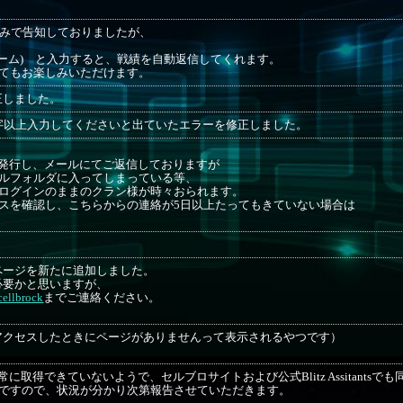
tterのみで告知しておりましたが、
ネーム) と入力すると、戦績を自動返信してくれます。
てもお楽しみいただけます。
正しました。
字以上入力してくださいと出ていたエラーを修正しました。
発行し、メールにてご返信しておりますが
ルフォルダに入ってしまっている等、
ログインのままのクラン様が時々おられます。
スを確認し、こちらからの連絡が5日以上たってもきていない場合は
ページを新たに追加しました。
必要かと思いますが、
ellbrock
までご連絡ください。
アクセスしたときにページがありませんって表示されるやつです）
取得できていないようで、セルブロサイトおよび公式Blitz Assitantsで
ろですので、状況が分かり次第報告させていただきます。