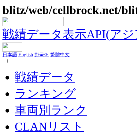
blitz/web/cellbrock.net/bli
戦績データ表示API(アジア鯖
日本語
English
한국어
繁體中文
戦績データ
ランキング
車両別ランク
CLANリスト