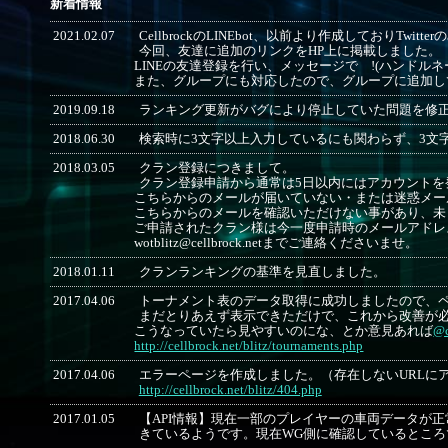
新着情報
2021.02.07
CellbrockのLINEbot、以前より作成しておりTwi
今回、友達に追加のリンクをHP上に掲載しました。
LINEの友達登録を行い、メッセージで !(ハンドル
また、グループにも対応したので、グループに追加し
2019.09.18
ランキング更新がバグにより停止していた問題を修
2018.06.30
検索時に3文字以上入力しているにも関わらず、3文
2018.03.05
クラン登録につきまして。
クラン登録申請から通常は5日以内にはアカウントを
こちらからのメールが届いていない・または迷惑メー
こちらからのメールを確認いただけない事があり、未
ご申請されたクラン様は今一度申請時のメールアドレ
wotblitz@cellbrock.netまでご連絡くださいませ。
2018.01.11
クランランキングの基準を見直しました。
2017.04.06
トーナメント表のデータ取得に成功しましたので、
まだとりあえず表示できただけで、これから改善が
こうなっていたら見やすいのにな、とか意見あれば
@c
http://cellbrock.net/blitz/tournaments.php
2017.04.06
エラーページを作成しました。（存在しないURLに
http://cellbrock.net/blitz/404.php
2017.01.05
【API情報】現在一部のプレイヤーの車両データが正常に
きているようです。現在WG側に確認しているとこ