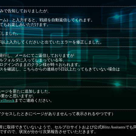
tterのみで告知しておりましたが、
ネーム) と入力すると、戦績を自動返信してくれます。
てもお楽しみいただけます。
正しました。
字以上入力してくださいと出ていたエラーを修正しました。
発行し、メールにてご返信しておりますが
ルフォルダに入ってしまっている等、
ログインのままのクラン様が時々おられます。
スを確認し、こちらからの連絡が5日以上たってもきていない場合は
ページを新たに追加しました。
必要かと思いますが、
ellbrock
までご連絡ください。
アクセスしたときにページがありませんって表示されるやつです）
取得できていないようで、セルブロサイトおよび公式Blitz Assitantsで
ろですので、状況が分かり次第報告させていただきます。