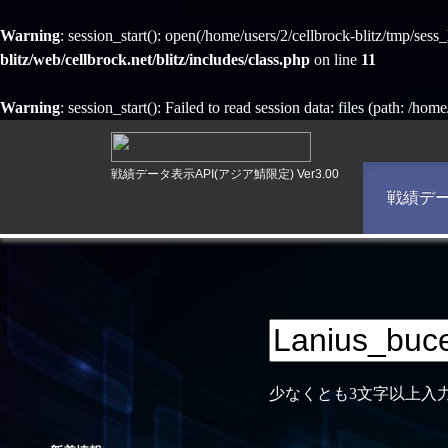
Warning
: session_start(): open(/home/users/2/cellbrock-blitz/tmp/s
blitz/web/cellbrock.net/blitz/includes/class.php
on line
11
Warning
: session_start(): Failed to read session data: files (path: /hom
戦績データ表示API(アジア鯖限定) Ver3.00
戦績デ
少なくとも3文字以上入