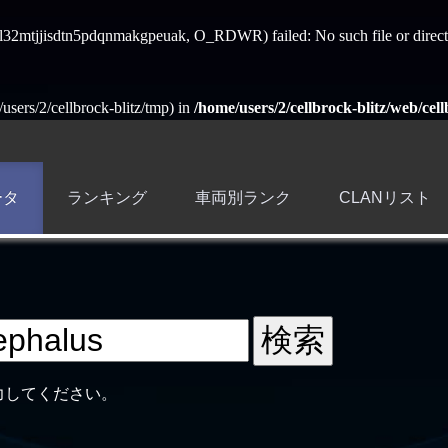
ess_l32mtjjisdtn5pdqnmakgpeuak, O_RDWR) failed: No such file or direct
e/users/2/cellbrock-blitz/tmp) in
/home/users/2/cellbrock-blitz/web/cell
ータ
ランキング
車両別ランク
CLANリスト
力してください。