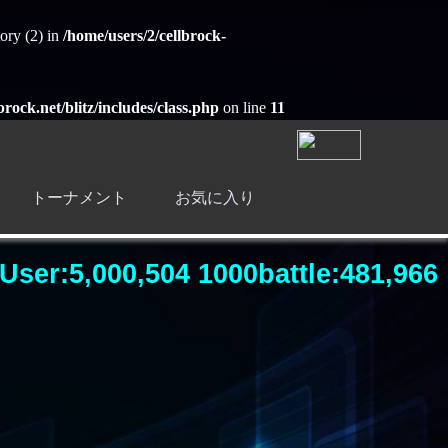
ory (2) in
/home/users/2/cellbrock-
brock.net/blitz/includes/class.php
on line
11
トーナメント
お気に入り
User:5,000,504 1000battle:481,966