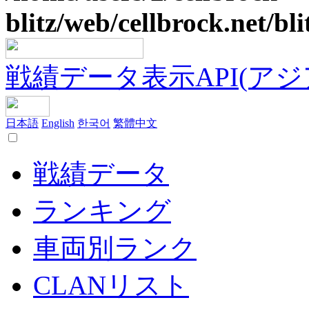
blitz/web/cellbrock.net/bli
戦績データ表示API(アジア鯖
日本語
English
한국어
繁體中文
戦績データ
ランキング
車両別ランク
CLANリスト