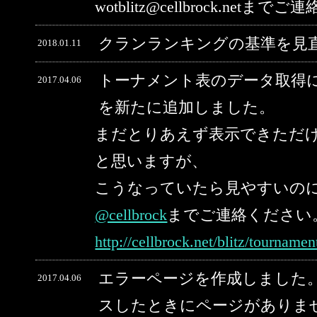
wotblitz@cellbrock.net
クランランキングの基準を見
2018.01.11
トーナメント表のデータ取得
2017.04.06
を新たに追加しました。
まだとりあえず表示できただ
と思いますが、
こうなっていたら見やすいの
@cellbrock
までご連絡ください
http://cellbrock.net/blitz/tourname
エラーページを作成しました。
2017.04.06
スしたときにページがありま