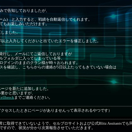
tterのみで告知しておりましたが、
ネーム) と入力すると、戦績を自動返信してくれます。
てもお楽しみいただけます。
正しました。
字以上入力してくださいと出ていたエラーを修正しました。
発行し、メールにてご返信しておりますが
ルフォルダに入ってしまっている等、
ログインのままのクラン様が時々おられます。
スを確認し、こちらからの連絡が5日以上たってもきていない場合は
ページを新たに追加しました。
必要かと思いますが、
ellbrock
までご連絡ください。
アクセスしたときにページがありませんって表示されるやつです）
取得できていないようで、セルブロサイトおよび公式Blitz Assitantsで
ろですので、状況が分かり次第報告させていただきます。