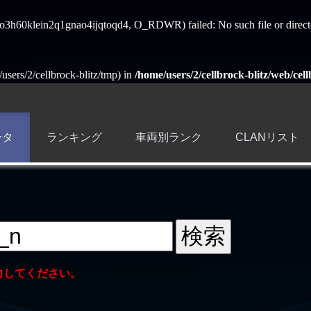
ss_o3h60klein2q1gnao4ijqtoqd4, O_RDWR) failed: No such file or direct
e/users/2/cellbrock-blitz/tmp) in
/home/users/2/cellbrock-blitz/web/cell
ータ
ランキング
車両別ランク
CLANリスト
力してください。