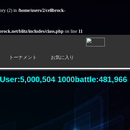
ory (2) in
/home/users/2/cellbrock-
brock.net/blitz/includes/class.php
on line
11
トーナメント
お気に入り
User:5,000,504 1000battle:481,966