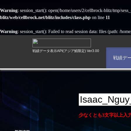
Warning
: session_start(): open(/home/users/2/cellbrock-blitz/tmp/se
blitz/web/cellbrock.net/blitz/includes/class.php
on line
11
Warning
: session_start(): Failed to read session data: files (path: /hom
戦績データ表示API(アジア鯖限定) Ver3.00
戦績デ
少なくとも3文字以上入