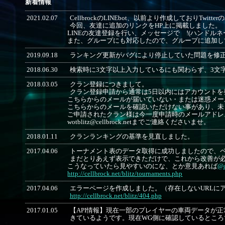
新着情報
2021.02.07
CellbrockのLINEbot、以前より作成しておりTwi
今回、友達に追加のリンクをHP上に掲載しました。
LINEの友達登録を行い、メッセージで !(ハンドル
また、グループにも対応したので、グループに追加し
2019.09.18
ランキング更新がバグにより停止していた問題を修
2018.06.30
検索時に3文字以上入力しているにも関わらず、3文
2018.03.05
クラン登録につきまして。
クラン登録申請から通常は5日以内にはアカウントを
こちらからのメールが届いていない・または迷惑メー
こちらからのメールを確認いただけない事があり、未
ご申請されたクラン様は今一度申請時のメールアドレ
wotblitz@cellbrock.netまでご連絡くださいませ。
2018.01.11
クランランキングの基準を見直しました。
2017.04.06
トーナメント表のデータ取得に成功しましたので、
まだとりあえず表示できただけで、これから改善が
こうなっていたら見やすいのにな、とか意見あれば
@c
http://cellbrock.net/blitz/tournaments.php
2017.04.06
エラーページを作成しました。（存在しないURLに
http://cellbrock.net/blitz/404.php
2017.01.05
【API情報】現在一部のプレイヤーの車両データが正常に
きているようです。現在WG側に確認しているとこ