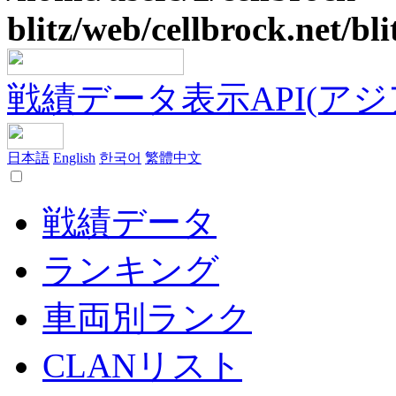
blitz/web/cellbrock.net/bli
戦績データ表示API(アジア鯖
日本語
English
한국어
繁體中文
戦績データ
ランキング
車両別ランク
CLANリスト