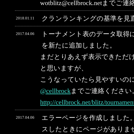
wotblitz@cellbrock.net
クランランキングの基準を見
2018.01.11
トーナメント表のデータ取得
2017.04.06
を新たに追加しました。
まだとりあえず表示できただ
と思いますが、
こうなっていたら見やすいの
@cellbrock
までご連絡ください
http://cellbrock.net/blitz/tourname
エラーページを作成しました。
2017.04.06
スしたときにページがありま