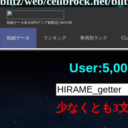
blitz/web/cellbrock.net/bli
戦績データ表示API(アジア鯖限定) Ver3.00
戦績データ
ランキング
車両別ランク
C
User:5,00
少なくとも3