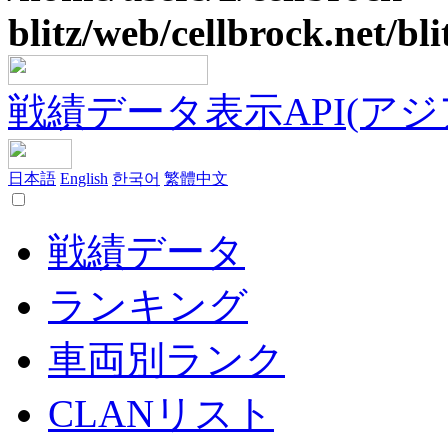
blitz/web/cellbrock.net/bli
戦績データ表示API(アジア鯖
日本語
English
한국어
繁體中文
戦績データ
ランキング
車両別ランク
CLANリスト