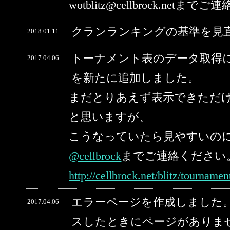
wotblitz@cellbrock.net
クランランキングの基準を見
2018.01.11
トーナメント表のデータ取得
2017.04.06
を新たに追加しました。
まだとりあえず表示できただ
と思いますが、
こうなっていたら見やすいの
@cellbrock
までご連絡ください
http://cellbrock.net/blitz/tourname
エラーページを作成しました。
2017.04.06
スしたときにページがありま