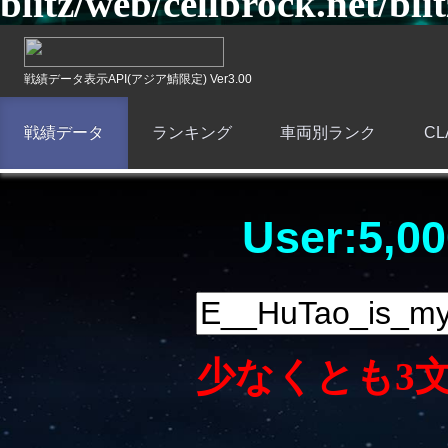
blitz/web/cellbrock.net/bli
戦績データ表示API(アジア鯖限定) Ver3.00
戦績データ
ランキング
車両別ランク
C
User:5,00
少なくとも3