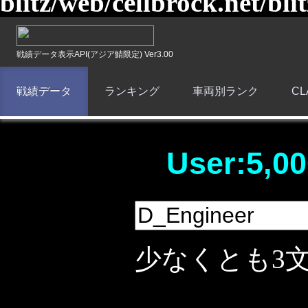
blitz/web/cellbrock.net/bli
戦績データ表示API(アジア鯖限定) Ver3.00
戦績データ
ランキング
車両別ランク
C
User:5,00
少なくとも3