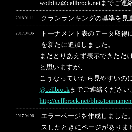
wotblitz@cellbrock.net
クランランキングの基準を見
2018.01.11
トーナメント表のデータ取得
2017.04.06
を新たに追加しました。
まだとりあえず表示できただ
と思いますが、
こうなっていたら見やすいの
@cellbrock
までご連絡ください
http://cellbrock.net/blitz/tourname
エラーページを作成しました。
2017.04.06
スしたときにページがありま