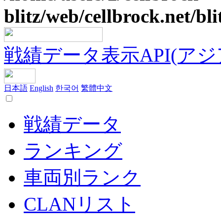
blitz/web/cellbrock.net/bli
戦績データ表示API(アジア鯖
日本語
English
한국어
繁體中文
戦績データ
ランキング
車両別ランク
CLANリスト