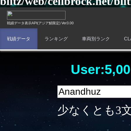
blitz/web/cellbrock.net/bli
戦績データ表示API(アジア鯖限定) Ver3.00
戦績データ
ランキング
車両別ランク
C
User:5,00
少なくとも3