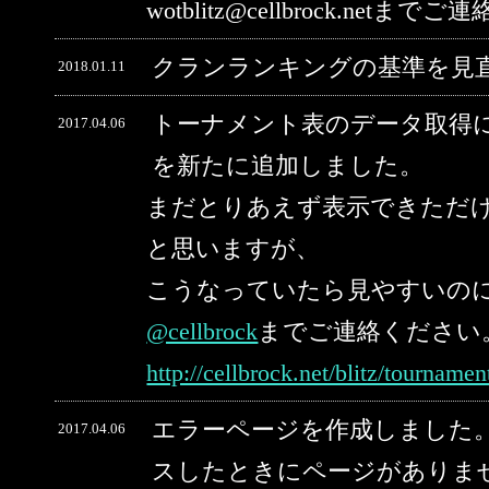
wotblitz@cellbrock.net
クランランキングの基準を見
2018.01.11
トーナメント表のデータ取得
2017.04.06
を新たに追加しました。
まだとりあえず表示できただ
と思いますが、
こうなっていたら見やすいの
@cellbrock
までご連絡ください
http://cellbrock.net/blitz/tourname
エラーページを作成しました。
2017.04.06
スしたときにページがありま