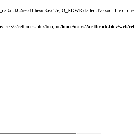
sess_dsr6nck02ne631thesup6ea47e, O_RDWR) failed: No such file or dire
ome/users/2/cellbrock-blitz/tmp) in
/home/users/2/cellbrock-blitz/web/cel