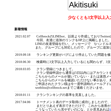
少なくとも3文字以上入
新着情報
2021.02.07
CellbrockのLINEbot、以前より作成しておりTw
今回、友達に追加のリンクをHP上に掲載しました
LINEの友達登録を行い、メッセージで !(ハンド
また、グループにも対応したので、グループに追加
2019.09.18
ランキング更新がバグにより停止していた問題を修
2018.06.30
検索時に3文字以上入力しているにも関わらず、3
2018.03.05
クラン登録につきまして。
クラン登録申請から通常は5日以内にはアカウント
こちらからのメールが届いていない・または迷惑メ
こちらからのメールを確認いただけない事があり、
ご申請されたクラン様は今一度申請時のメールアド
wotblitz@cellbrock.netまでご連絡くださいませ。
2018.01.11
クランランキングの基準を見直しました。
2017.04.06
トーナメント表のデータ取得に成功しましたので、
まだとりあえず表示できただけで、これから改善が
こうなっていたら見やすいのにな、とか意見あれば
@