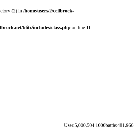
ctory (2) in
/home/users/2/cellbrock-
lbrock.net/blitz/includes/class.php
on line
11
User:5,000,504 1000battle:481,966