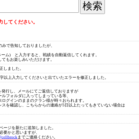
力してください。
itterのみで告知しておりましたが、
。
ルネーム) と入力すると、戦績を自動返信してくれます。
してもお楽しみいただけます。
正しました。
文字以上入力してくださいと出ていたエラーを修正しました。
を発行し、メールにてご返信しておりますが
ールフォルダに入ってしまっている等、
未ログインのままのクラン様が時々おられます。
レスを確認し、こちらからの連絡が5日以上たってもきていない場合は
ページを新たに追加しました。
必要かと思いますが、
cellbrock
までご連絡ください。