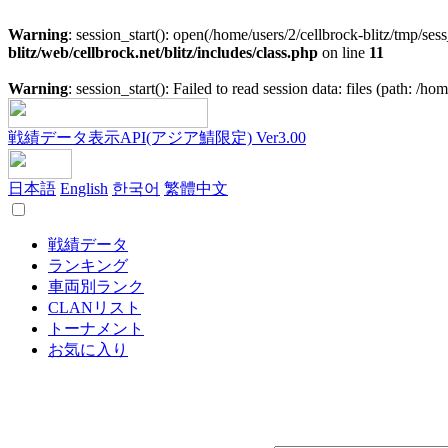
Warning
: session_start(): open(/home/users/2/cellbrock-blitz/tmp/
blitz/web/cellbrock.net/blitz/includes/class.php
on line
11
Warning
: session_start(): Failed to read session data: files (path: /h
戦績データ表示API(アジア鯖限定) Ver3.00
日本語
English
한국어
繁體中文
戦績データ
ランキング
車両別ランク
CLANリスト
トーナメント
お気に入り