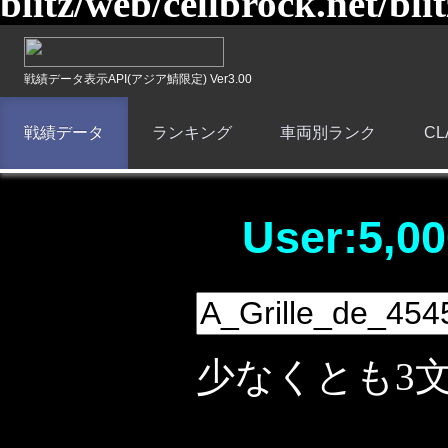
blitz/web/cellbrock.net/bli
戦績データ表示API(アジア鯖限定) Ver3.00
戦績データ
ランキング
車両別ランク
C
User:5,00
少なくとも3