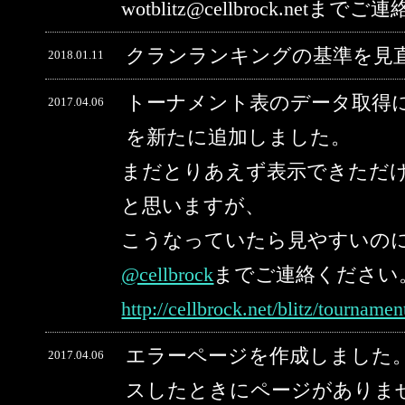
wotblitz@cellbrock.net
クランランキングの基準を見
2018.01.11
トーナメント表のデータ取得
2017.04.06
を新たに追加しました。
まだとりあえず表示できただ
と思いますが、
こうなっていたら見やすいの
@cellbrock
までご連絡ください
http://cellbrock.net/blitz/tourname
エラーページを作成しました。
2017.04.06
スしたときにページがありま