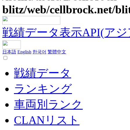
blitz/web/cellbrock.net/bli
戦績データ表示API(アジア鯖
日本語
English
한국어
繁體中文
戦績データ
ランキング
車両別ランク
CLANリスト