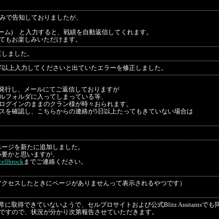
tterのみで告知しておりましたが、
ネーム) と入力すると、戦績を自動返信してくれます。
てもお楽しみいただけます。
正しました。
字以上入力してくださいと出ていたエラーを修正しました。
発行し、メールにてご返信しておりますが
ルフォルダに入ってしまっている等、
ログインのままのクラン様が時々おられます。
スを確認し、こちらからの連絡が5日以上たってもきていない場合は
ページを新たに追加しました。
必要かと思いますが、
ellbrock
までご連絡ください。
アクセスしたときにページがありませんって表示されるやつです）
取得できていないようで、セルブロサイトおよび公式Blitz Assitantsで
ろですので、状況が分かり次第報告させていただきます。