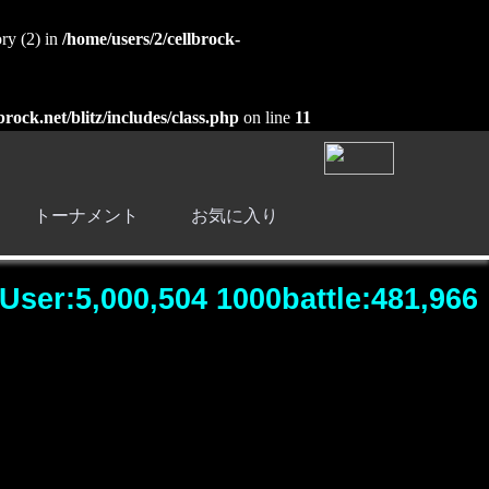
ry (2) in
/home/users/2/cellbrock-
brock.net/blitz/includes/class.php
on line
11
トーナメント
お気に入り
User:5,000,504 1000battle:481,966