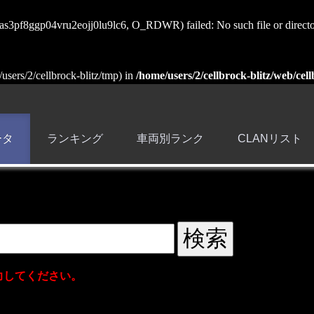
ss_as3pf8ggp04vru2eojj0lu9lc6, O_RDWR) failed: No such file or directo
e/users/2/cellbrock-blitz/tmp) in
/home/users/2/cellbrock-blitz/web/cell
ータ
ランキング
車両別ランク
CLANリスト
力してください。