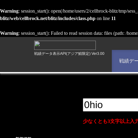
Warning
: session_start(): open(/home/users/2/cellbrock-blitz/tmp/se
blitz/web/cellbrock.net/blitz/includes/class.php
on line
11
Warning
: session_start(): Failed to read session data: files (path: /hom
戦績データ表示API(アジア鯖限定) Ver3.00
戦績デ
少なくとも3文字以上入