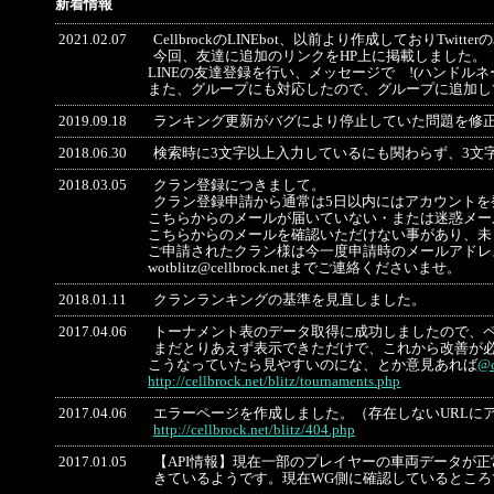
新着情報
2021.02.07
CellbrockのLINEbot、以前より作成しておりTwi
今回、友達に追加のリンクをHP上に掲載しました。
LINEの友達登録を行い、メッセージで !(ハンドル
また、グループにも対応したので、グループに追加し
2019.09.18
ランキング更新がバグにより停止していた問題を修
2018.06.30
検索時に3文字以上入力しているにも関わらず、3文
2018.03.05
クラン登録につきまして。
クラン登録申請から通常は5日以内にはアカウントを
こちらからのメールが届いていない・または迷惑メー
こちらからのメールを確認いただけない事があり、未
ご申請されたクラン様は今一度申請時のメールアドレ
wotblitz@cellbrock.netまでご連絡くださいませ。
2018.01.11
クランランキングの基準を見直しました。
2017.04.06
トーナメント表のデータ取得に成功しましたので、
まだとりあえず表示できただけで、これから改善が
こうなっていたら見やすいのにな、とか意見あれば
@c
http://cellbrock.net/blitz/tournaments.php
2017.04.06
エラーページを作成しました。（存在しないURLに
http://cellbrock.net/blitz/404.php
2017.01.05
【API情報】現在一部のプレイヤーの車両データが正常に
きているようです。現在WG側に確認しているとこ