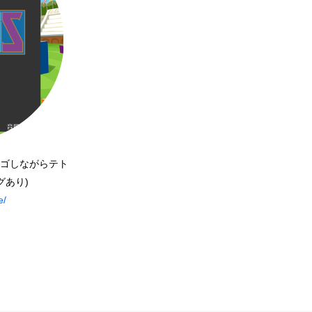
 ビンゴしながらテト
グあり)
e/