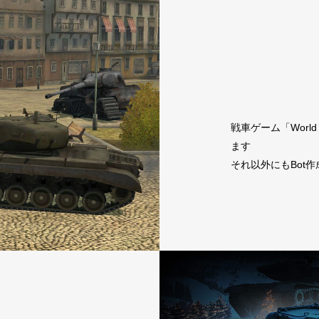
戦車ゲーム「World
ます
それ以外にもBot作成